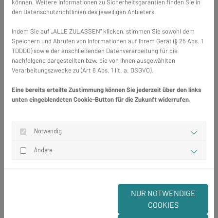
können. Weitere Informationen zu Sicherheitsgarantien finden Sie in
den Datenschutzrichtlinien des jeweiligen Anbieters.
✅Weniger Reklamationen
Indem Sie auf „ALLE ZULASSEN" klicken, stimmen Sie sowohl dem
Speichern und Abrufen von Informationen auf Ihrem Gerät (§ 25 Abs. 1
Qualitätsprodukte führen zu weniger Reklamationen
TDDDG) sowie der anschließenden Datenverarbeitung für die
und Nachbesserungen. Dies spart Zeit und Kosten und
nachfolgend dargestellten bzw. die von Ihnen ausgewählten
trägt zur Kundenzufriedenheit bei. Ein zufriedener
Verarbeitungszwecke zu (Art 6 Abs. 1 lit. a. DSGVO).
Kunde empfiehlt weiter und wird zum Stammkunden.
Eine bereits erteilte Zustimmung können Sie jederzeit über den links
unten eingeblendeten Cookie-Button für die Zukunft widerrufen.
🏷️Starke Verkaufsargumente
Notwendig
Die Herkunft "Made in Germany" ist ein starkes
Verkaufsargument, das sich gut kommunizieren lässt.
Andere
Aspekte wie Langlebigkeit, Präzision, Umweltschutz
und faire Arbeitsbedingungen sprechen viele Kunden
an und rechtfertigen einen höheren Preis.
NUR NOTWENDIGE
COOKIES
🔍Qualitätsmerkmale erkennen