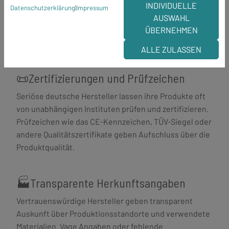
INDIVIDUELLE
Datenschutzerklärung
|
Impressum
Nicht jedes Produkt, das sich "Made in Germany" nennt,
AUSWAHL
erfüllt automatisch alle Qualitätskriterien. Verbraucher
ÜBERNEHMEN
sollten auf bestimmte Merkmale achten.
ALLE ZULASSEN
📜Zertifizierungen und Prüfzeichen
Seriöse deutsche Hersteller lassen ihre Produkte oft
von unabhängigen Instituten prüfen und zertifizieren.
Prüfzeichen wie das CE-Kennzeichen, TÜV-Siegel oder
andere Qualitätszertifikate geben Aufschluss über die
Produktqualität.
🏭Transparente Herkunftsangaben
Vertrauenswürdige Hersteller geben transparent
Auskunft über Produktionsstandorte und verwendete
Materialien. Vage Angaben oder fehlende