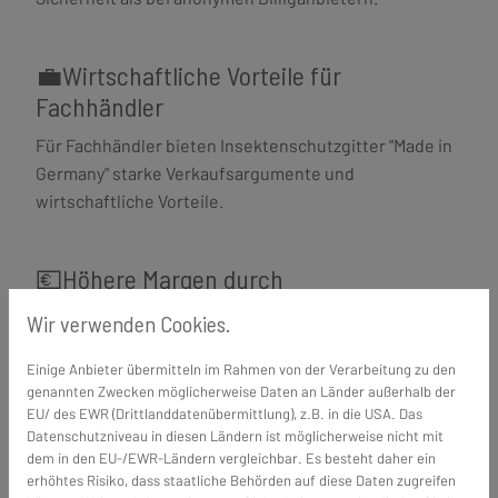
💼Wirtschaftliche Vorteile für
Fachhändler
Für Fachhändler bieten Insektenschutzgitter "Made in
Germany" starke Verkaufsargumente und
wirtschaftliche Vorteile.
💶Höhere Margen durch
Qualitätspremium
Wir verwenden Cookies.
Hochwertige deutsche Produkte ermöglichen es
Einige Anbieter übermitteln im Rahmen von der Verarbeitung zu den
Fachhändlern, angemessene Preise zu erzielen und
genannten Zwecken möglicherweise Daten an Länder außerhalb der
damit bessere Margen zu realisieren. Kunden sind
EU/ des EWR (Drittlanddatenübermittlung), z.B. in die USA. Das
bereit, für nachweisbare Qualität mehr zu bezahlen,
Datenschutzniveau in diesen Ländern ist möglicherweise nicht mit
besonders wenn die Vorteile klar kommuniziert
dem in den EU-/EWR-Ländern vergleichbar. Es besteht daher ein
erhöhtes Risiko, dass staatliche Behörden auf diese Daten zugreifen
werden.