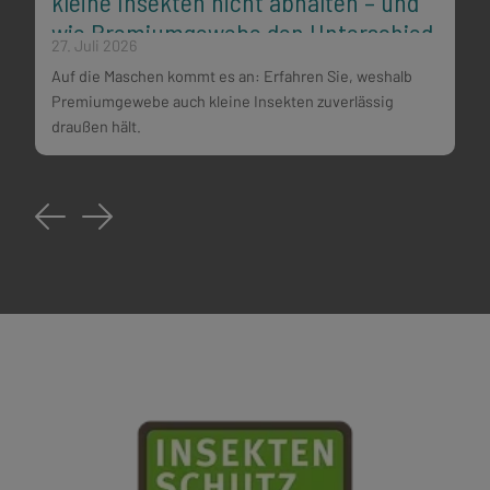
kleine Insekten nicht abhalten – und
wie Premiumgewebe den Unterschied
27. Juli 2026
machen
Auf die Maschen kommt es an: Erfahren Sie, weshalb
Premiumgewebe auch kleine Insekten zuverlässig
draußen hält.
Previous
Next