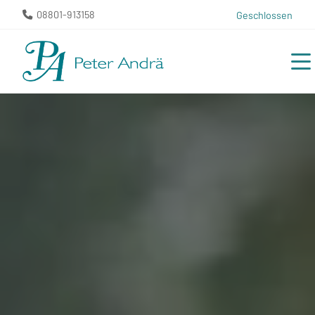
08801-913158
Geschlossen