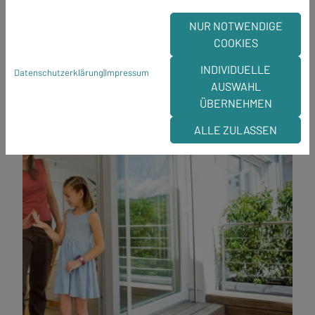
Fliegengitter für Dachfenster
NUR NOTWENDIGE
COOKIES
Mehr erfahren
INDIVIDUELLE
Datenschutzerklärung
|
Impressum
AUSWAHL
ÜBERNEHMEN
ALLE ZULASSEN