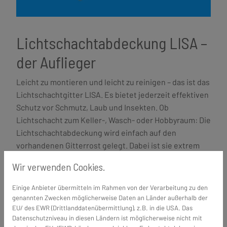
Lichtschachtabdeckung LISA –
der Auflieger
Leicht zu montieren und leicht zu reinigen – das ist das
Lichtschachtgitter LISA. Es bietet jederzeit effektiven
Schutz vor Schmutz, Laub und Insekten. Ob
Lichtschacht zum Keller-, Wasch- oder Hobbyraum: Die
Lichtschachtabdeckung wird einfach auf den
vorhandenen Gitterrost gelegt. Dabei ist sie extrem
licht- und luftdurchlässig. Besonders vorteilhaft: der
Wir verwenden Cookies.
Auflieger ist begehbar – und sogar befahrbar. Zum
Reinigen lässt sich der Lichtschachtaufsatz
Einige Anbieter übermitteln im Rahmen von der Verarbeitung zu den
komfortabel mit einem Besen abkehren.
genannten Zwecken möglicherweise Daten an Länder außerhalb der
EU/ des EWR (Drittlanddatenübermittlung), z.B. in die USA. Das
Datenschutzniveau in diesen Ländern ist möglicherweise nicht mit