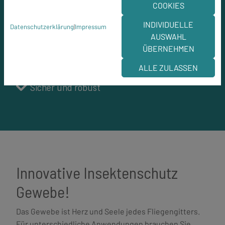
COOKIES
INDIVIDUELLE
Datenschutzerklärung
|
Impressum
Leicht zu montieren
AUSWAHL
ÜBERNEHMEN
Einfach zu reinigen
ALLE ZULASSEN
Sicher und robust
Innovative Insektenschutz
Gewebe!
Das Gewebe ist Herz und Seele jedes Fliegengitters.
Für unterschiedliche Anwendungen brauchen Sie