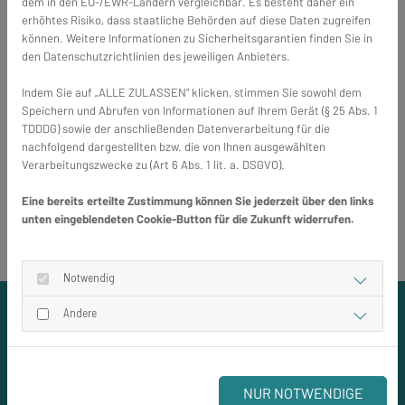
dem in den EU-/EWR-Ländern vergleichbar. Es besteht daher ein
erhöhtes Risiko, dass staatliche Behörden auf diese Daten zugreifen
können. Weitere Informationen zu Sicherheitsgarantien finden Sie in
den Datenschutzrichtlinien des jeweiligen Anbieters.
Indem Sie auf „ALLE ZULASSEN" klicken, stimmen Sie sowohl dem
Speichern und Abrufen von Informationen auf Ihrem Gerät (§ 25 Abs. 1
TDDDG) sowie der anschließenden Datenverarbeitung für die
nachfolgend dargestellten bzw. die von Ihnen ausgewählten
Verarbeitungszwecke zu (Art 6 Abs. 1 lit. a. DSGVO).
Eine bereits erteilte Zustimmung können Sie jederzeit über den links
unten eingeblendeten Cookie-Button für die Zukunft widerrufen.
Notwendig
Andere
Warum
Lichtschachtabdeckung LISA?
NUR NOTWENDIGE