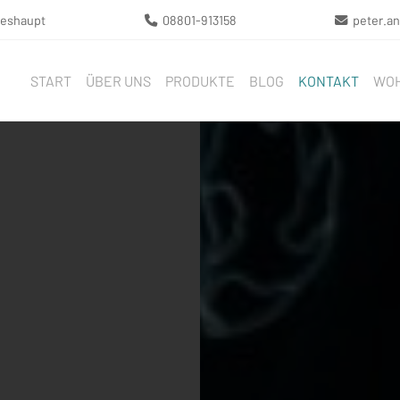
eeshaupt
08801-913158
peter.a
START
ÜBER UNS
PRODUKTE
BLOG
KONTAKT
WOH