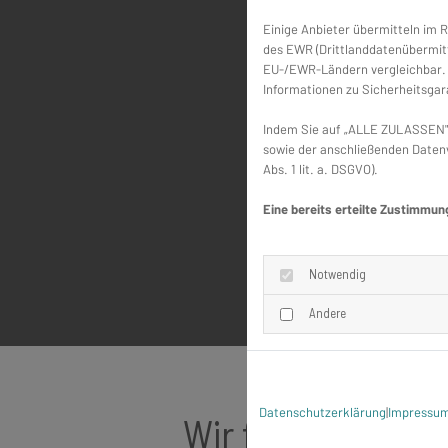
Einige Anbieter übermitteln im
des EWR (Drittlanddatenübermitt
EU-/EWR-Ländern vergleichbar. E
Informationen zu Sicherheitsgara
Indem Sie auf „ALLE ZULASSEN" 
sowie der anschließenden Datenv
Abs. 1 lit. a. DSGVO).
Eine bereits erteilte Zustimmun
Notwendig
Andere
Datenschutzerklärung
|
Impressu
Wir finden für 