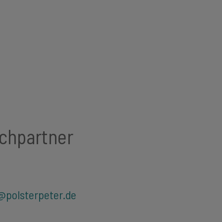
echpartner
@polsterpeter.de