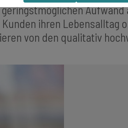
it geringstmöglichen Aufwand 
 Kunden ihren Lebensalltag 
ieren von den qualitativ hoc