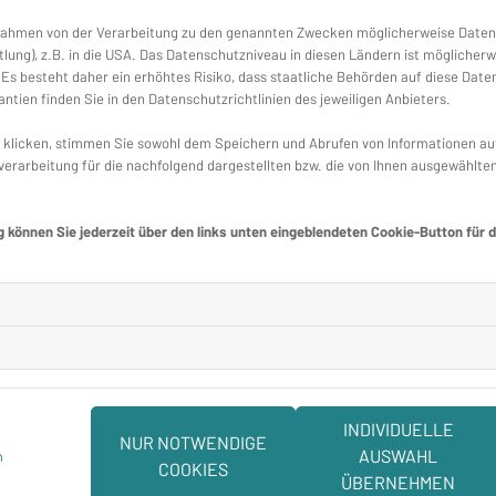
 Rahmen von der Verarbeitung zu den genannten Zwecken möglicherweise Daten
lung), z.B. in die USA. Das Datenschutzniveau in diesen Ländern ist möglicherw
s besteht daher ein erhöhtes Risiko, dass staatliche Behörden auf diese Date
ntien finden Sie in den Datenschutzrichtlinien des jeweiligen Anbieters.
klicken, stimmen Sie sowohl dem Speichern und Abrufen von Informationen auf 
erarbeitung für die nachfolgend dargestellten bzw. die von Ihnen ausgewählte
g können Sie jederzeit über den links unten eingeblendeten Cookie-Button für 
INDIVIDUELLE
NUR NOTWENDIGE
AUSWAHL
m
unsere Kunden die bestabgest
COOKIES
ÜBERNEHMEN