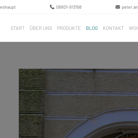
eeshaupt
08801-913158
peter.a
START
ÜBER UNS
PRODUKTE
BLOG
KONTAKT
WOH