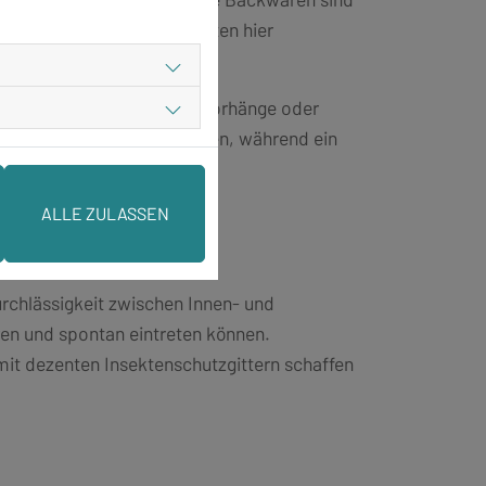
 sind die Hygienevorschriften hier
konzipierte Insektenschutzvorhänge oder
 Eingangstür offen zu halten, während ein
ALLE ZULASSEN
rchlässigkeit zwischen Innen- und
n und spontan eintreten können.
mit dezenten Insektenschutzgittern schaffen