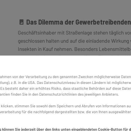
🚪 Das Dilemma der Gewerbetreibenden
Geschäftsinhaber mit Straßenlage stehen täglich vo
geschlossen halten und auf die einladende Wirkung v
Insekten in Kauf nehmen. Besonders Lebensmittelb
strenge Hygieneauflagen zu erfüllen. Eine einzige 
Buffet können nicht nur Kunden vergraulen, sonder
 Rahmen von der Verarbeitung zu den genannten Zwecken möglicherweise Daten
Friseure und andere Dienstleister haben ähnliche
lung), z.B. in die USA. Das Datenschutzniveau in diesen Ländern ist möglicherw
von Insekten belästigt werden. Gleichzeitig schaffen
s besteht daher ein erhöhtes Risiko, dass staatliche Behörden auf diese Date
Transparenz – wichtige Faktoren für den Geschäftse
ntien finden Sie in den Datenschutzrichtlinien des jeweiligen Anbieters.
klicken, stimmen Sie sowohl dem Speichern und Abrufen von Informationen auf 
erarbeitung für die nachfolgend dargestellten bzw. die von Ihnen ausgewählte
🧩 Branchenspezifische Herausforderu
g können Sie jederzeit über den links unten eingeblendeten Cookie-Button für 
Bäckereien ziehen Insekten besonders stark an. Sü