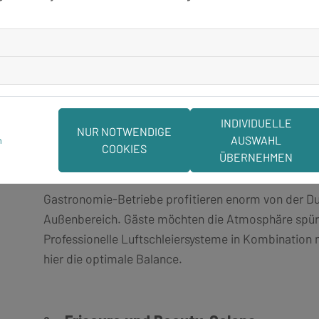
unwiderstehlich für Wespen und Fliegen. Gleichzeitig
besonders streng.
Die Lösung sind speziell für Lebensmittelbetriebe 
automatische Türsysteme. Diese ermöglichen es, die
unsichtbarer Schutz vor Insekten besteht.
INDIVIDUELLE
NUR NOTWENDIGE
AUSWAHL
m
COOKIES
ÜBERNEHMEN
☕ Cafés und Restaurants
Gastronomie-Betriebe profitieren enorm von der Du
Außenbereich. Gäste möchten die Atmosphäre spüre
Professionelle Luftschleiersysteme in Kombination 
hier die optimale Balance.