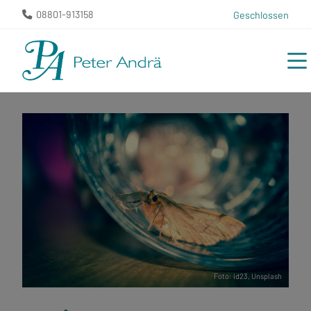
08801-913158
Geschlossen
Foto:
id23
,
Unsplash